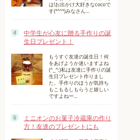
は!お出かけ大好きなcocoで
す(*^^*)みなさん...
中学生が心友に贈る手作りの誕
生日プレゼント！
もうすぐ友達の誕生日！何
をあげようか迷いますよね
(^_^;)私は友達に手作りの誕
生日プレゼント作りまし
た。手作りのほうが気持ち
もこもるしもらうと嬉しい
ですよねー...
ミニオンのお菓子冷蔵庫の作り
方！友達のプレゼントにも