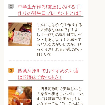
中学生が作る!友達にあげる手
作りの誕生日プレゼントとは?
こんにちは(^o^)手作りする
の大好きなcocoです！よ
し！手作りの誕生日プレゼ
ントをあげよう！と思って
もどんなのがいいのか、び
っくりさせれるか選ぶのが
難しいで...
四条河原町でおすすめのお店
は!?姉妹で食べ歩き♪
「四条河原町で美味しいも
のを食べ歩きしたい!!」「た
まには姉妹でお出かけもい
いなぁ〜(*´ω｀*)」こんにち