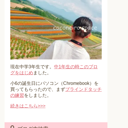
現在中学3年生です。
中1年生の時このブロ
グをはじめ
ました。
小6の誕生日にパソコン（Chromebook）を
買ってもらったので、まず
ブラインドタッチ
の練習
をしました。
続きはこちら>>>