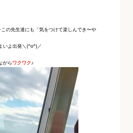
そこの先生達にも「気をつけて楽しんでき〜や
いよ出発＼(^o^)／
ながら
ワクワク
♪