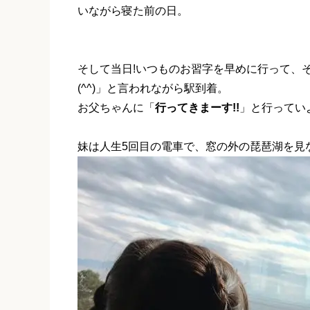
いながら寝た前の日。
そして当日!いつものお習字を早めに行って、
(^^)」と言われながら駅到着。
お父ちゃんに「
行ってきまーす!!
」と行っていよ
妹は人生5回目の電車で、窓の外の琵琶湖を見