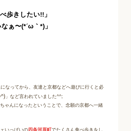
べ歩きしたい!!」
〜(*´ω｀*)」
生になってから、友達と京都などへ遊びに行くと必
^)
」など言われていました^^;
ちゃんになったということで、念願の京都へ一緒
ェいっぱいの
四条河原町
でたくさん食べ歩きをし