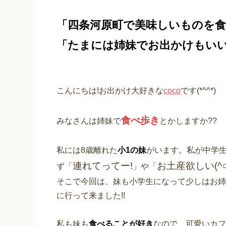
「四条河原町で美味しいものを食
「たまには姉妹でお出かけもいいなぁ
こんにちは!お出かけ大好きな
coco
です(*^^*)
食べ歩き
みなさんは姉妹で
とかしますか??
私には8歳離れた
小1の妹
がいます。私が中学
連れてってー!
お土産欲しい(^○
ず「
」や「
そこで今回は、妹も小学生になって少しはお姉
に行って来ました!!
私も妹も
食べることが好き
なので、可愛いカフ